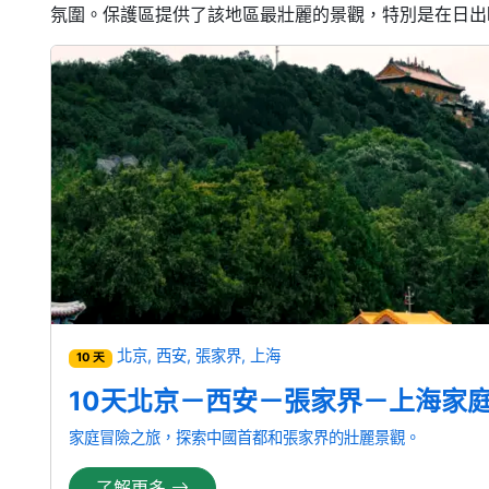
氛圍。保護區提供了該地區最壯麗的景觀，特別是在日出
北京, 西安, 張家界, 上海
10 天
10天北京－西安－張家界－上海家
家庭冒險之旅，探索中國首都和張家界的壯麗景觀。
了解更多