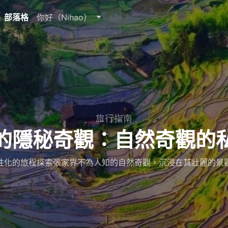
部落格
你好（Nihao）
旅行指南
的隱秘奇觀：自然奇觀的
性化的旅程探索張家界不為人知的自然奇觀，沉浸在其壯麗的景