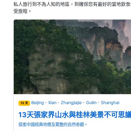
私人旅行到不為人知的地區，到確保您有最好的當地飲食
受旅程。
Beijing - Xian - Zhangjiajie - Guilin - Shanghai
13 天
13天張家界山水與桂林美景不可思
探索中國經典地標及驚艷的自然奇觀。