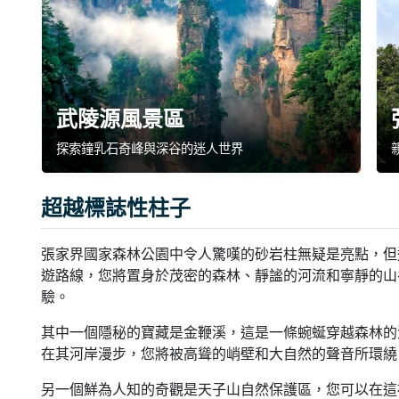
武陵源風景區
探索鐘乳石奇峰與深谷的迷人世界
超越標誌性柱子
張家界國家森林公園中令人驚嘆的砂岩柱無疑是亮點，但
遊路線，您將置身於茂密的森林、靜謐的河流和寧靜的山
驗。
其中一個隱秘的寶藏是金鞭溪，這是一條蜿蜒穿越森林的
在其河岸漫步，您將被高聳的峭壁和大自然的聲音所環繞
另一個鮮為人知的奇觀是天子山自然保護區，您可以在這