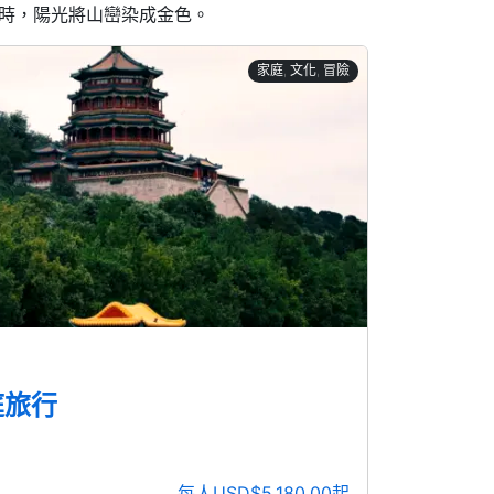
時，陽光將山巒染成金色。
家庭, 文化, 冒險
庭旅行
每人USD$5,180.00起