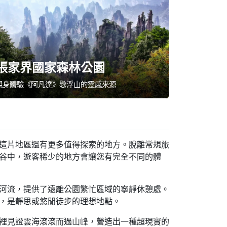
張家界國家森林公園
親身體驗《阿凡達》懸浮山的靈感來源
這片地區還有更多值得探索的地方。脫離常規旅
谷中，遊客稀少的地方會讓您有完全不同的體
河流，提供了遠離公園繁忙區域的寧靜休憩處。
，是靜思或悠閒徒步的理想地點。
裡見證雲海滾滾而過山峰，營造出一種超現實的