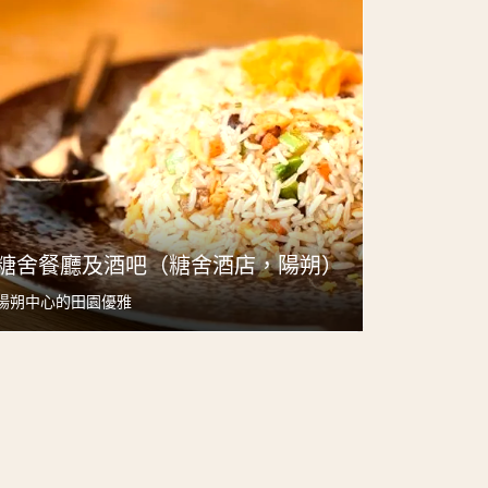
糖舍餐廳及酒吧（糖舍酒店，陽朔）
陽朔中心的田園優雅