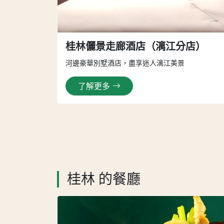
桂林儷景走廊酒店（漓江分店）
河邊豪華別墅酒店，盡享迷人漓江美景
了解更多
桂林 的餐廳