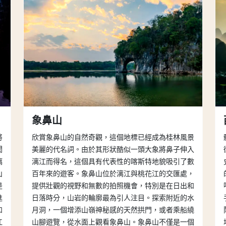
象鼻山
將
欣賞象鼻山的自然奇觀，這個地標已經成為桂林風景
聞
美麗的代名詞。由於其形狀酷似一頭大象將鼻子伸入
漓
漓江而得名，這個具有代表性的喀斯特地貌吸引了數
山
百年來的遊客。象鼻山位於漓江與桃花江的交匯處，
是
提供壯觀的視野和無數的拍照機會，特別是在日出和
進
日落時分，山岩的輪廓最為引人注目。探索附近的水
和
月洞，一個增添山嶺神秘感的天然拱門，或者乘船繞
江
山腳遊覽，從水面上觀看象鼻山。象鼻山不僅是一個