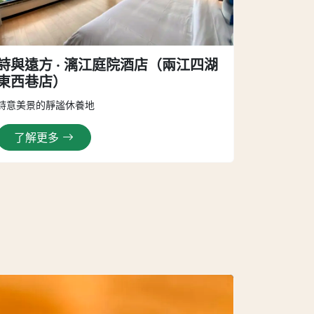
詩與遠方 · 漓江庭院酒店（兩江四湖
東西巷店）
詩意美景的靜謐休養地
了解更多