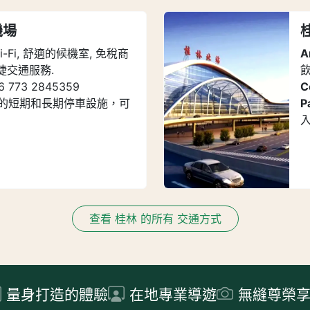
機場
-Fi, 舒適的候機室, 免稅商
A
便捷交通服務.
6 773 2845359
C
的短期和長期停車設施，可
P
查看 桂林 的所有 交通方式
量身打造的體驗
在地專業導遊
無縫尊榮