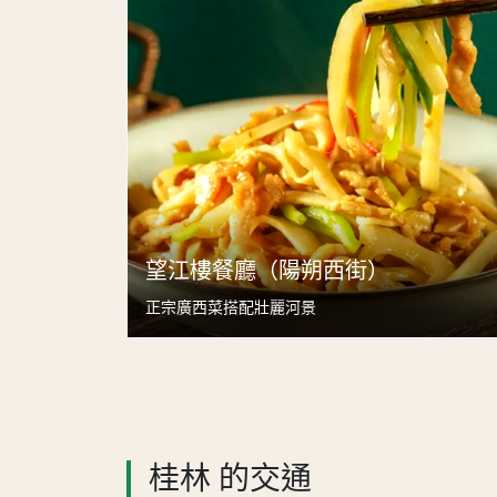
望江樓餐廳（陽朔西街）
正宗廣西菜搭配壯麗河景
桂林 的交通