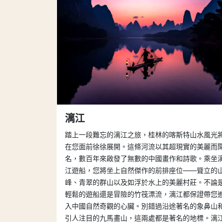
漓江
踏上一段難忘的漓江之旅，桂林的喀斯特山水風光
在您面前徐徐展開。這條河流以其超現實的美麗而
名，數百年來啟發了無數的中國畫作和詩歌。乘坐
江遊船，您將坐上自然傑作的前排座位——聳立的
峰、青翠的群山以及如浮於水上的美麗村莊。不論
輕鬆的遊船還是冒險的竹筏漂流，漓江都保證帶您
入中國自然奇觀的心臟。別錯過沿途著名的象鼻山
引人注目的九馬畫山，這兩處都是著名的地標。漓