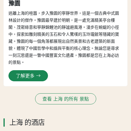
豫園
逃離上海的喧囂，步入豫園的寧靜世界，這是一個古典中式園
林設計的傑作。豫園最早建於明朝，是一處充滿精美亭台樓
閣、茂密綠意和寧靜錦鯉池的靜謐避風港。漫步在蜿蜒的小徑
中，探索如雕刻精美的玉石和令人驚嘆的玉玲瓏館等隱藏的寶
藏。豫園的每一個角落都展現出自然美景和古老建築的新面
貌，體現了中國哲學中和諧與平衡的核心理念。無論您是尋求
一刻沉思還是一瞥中國豐富文化遺產，豫園都是您在上海必訪
的景點。
了解更多
查看 上海 的所有 景點
上海 的酒店