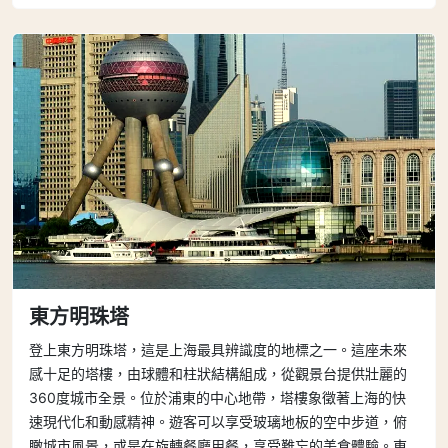
東方明珠塔
登上東方明珠塔，這是上海最具辨識度的地標之一。這座未來
感十足的塔樓，由球體和柱狀結構組成，從觀景台提供壯麗的
360度城市全景。位於浦東的中心地帶，塔樓象徵著上海的快
速現代化和動感精神。遊客可以享受玻璃地板的空中步道，俯
瞰城市風景，或是在旋轉餐廳用餐，享受難忘的美食體驗。東