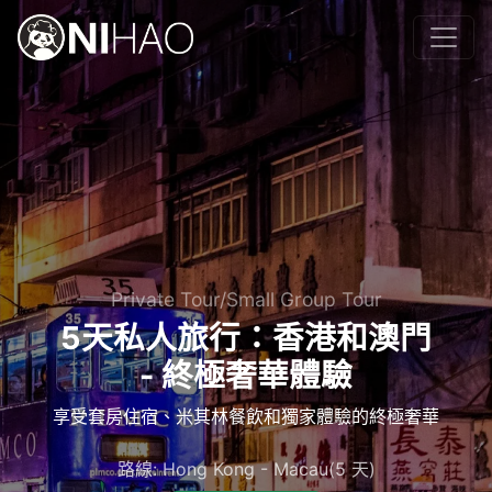
Private Tour/Small Group Tour
5天私人旅行：香港和澳門
- 終極奢華體驗
享受套房住宿、米其林餐飲和獨家體驗的終極奢華
路線: Hong Kong - Macau(5 天)