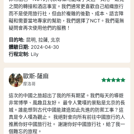
之間的轉接和酒店事宜。我們通常更喜歡自己組織旅行
而不是使用旅行社，但由於複雜的後勤、成本、語言障
礙和需要當地專家的幫助，我們選擇了NCT。我們毫無
疑問會再次使用他們的服務！
目的地:
昆明, 拉薩, 北京
體驗日期:
2024-04-30
行程定制:
Lily
歐斯·薩麻
摩洛哥
這次的中國之旅超出了我的所有期望。我們每天的導遊
非常博學、風趣且友好。 最令人驚嘆的景點是北京的長
城。誰能想到古代中國能建造如此先進的防禦工事？這
真是令人嘆為觀止。 我絕對會向所有前往中國旅行的人
推薦你好中國旅行社。 謝謝你好中國旅行社，給了我一
個難忘的旅程。