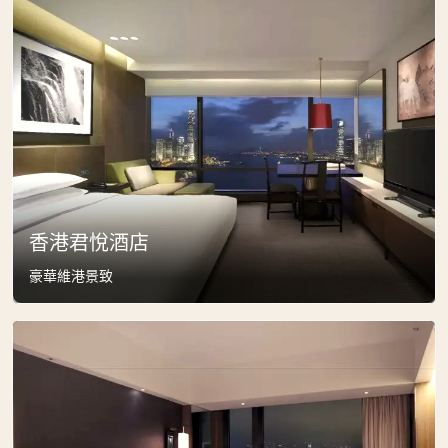
香港君悅酒店
豪華維港景致