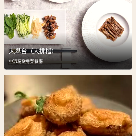
太攀台（大排檔）
中環精緻粵菜餐廳